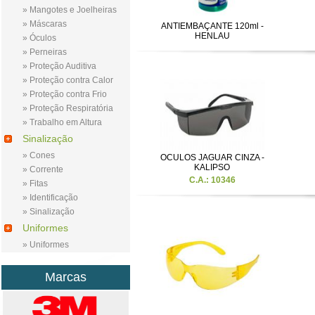
» Mangotes e Joelheiras
» Máscaras
ANTIEMBAÇANTE 120ml -
HENLAU
» Óculos
» Perneiras
» Proteção Auditiva
» Proteção contra Calor
» Proteção contra Frio
» Proteção Respiratória
» Trabalho em Altura
Sinalização
» Cones
OCULOS JAGUAR CINZA -
KALIPSO
» Corrente
C.A.: 10346
» Fitas
» Identificação
» Sinalização
Uniformes
» Uniformes
Marcas