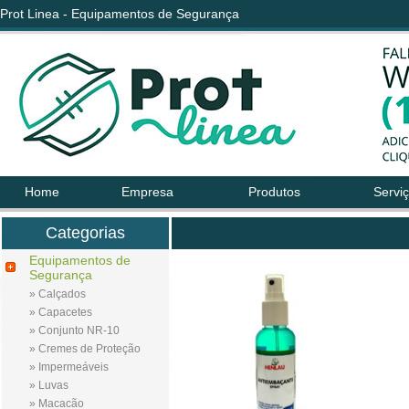
Prot Linea - Equipamentos de Segurança
Home
Empresa
Produtos
Servi
Categorias
Equipamentos de
Segurança
» Calçados
» Capacetes
» Conjunto NR-10
» Cremes de Proteção
» Impermeáveis
» Luvas
» Macacão