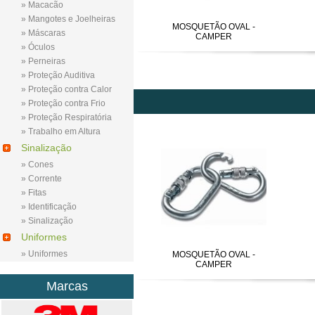
» Macacão
» Mangotes e Joelheiras
MOSQUETÃO OVAL -
» Máscaras
CAMPER
» Óculos
» Perneiras
» Proteção Auditiva
» Proteção contra Calor
» Proteção contra Frio
» Proteção Respiratória
» Trabalho em Altura
Sinalização
» Cones
» Corrente
» Fitas
» Identificação
» Sinalização
Uniformes
» Uniformes
MOSQUETÃO OVAL -
CAMPER
Marcas