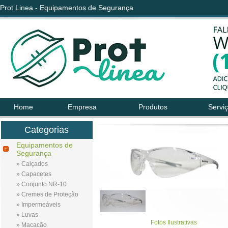
Prot Linea - Equipamentos de Segurança
Home
Empresa
Produtos
Servi
Categorias
Equipamentos de
Segurança
» Calçados
» Capacetes
» Conjunto NR-10
» Cremes de Proteção
» Impermeáveis
» Luvas
Fotos Ilustrativas
» Macacão