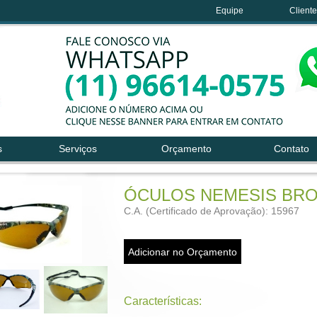
Equipe
Client
s
Serviços
Orçamento
Contato
ÓCULOS NEMESIS BRO
C.A. (Certificado de Aprovação): 15967
Características: