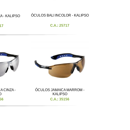
ÓCULOS BALI INCOLOR - KALIPSO
A - KALIPSO
C.A.: 25717
17
 CINZA -
ÓCULOS JAMAICA MARROM -
O
KALIPSO
56
C.A.: 35156