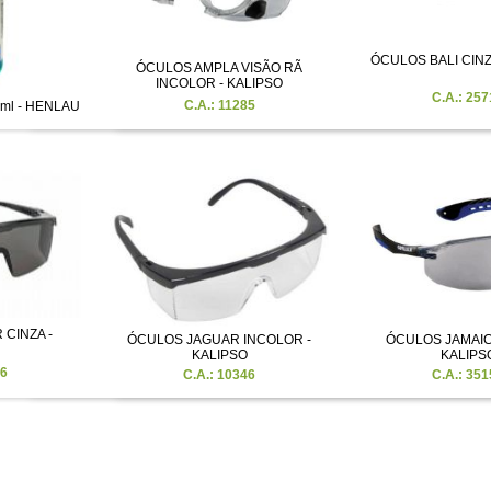
ÓCULOS BALI CINZ
ÓCULOS AMPLA VISÃO RÃ
INCOLOR - KALIPSO
C.A.: 257
C.A.: 11285
ml - HENLAU
CINZA -
ÓCULOS JAGUAR INCOLOR -
ÓCULOS JAMAICA
KALIPSO
KALIPS
46
C.A.: 10346
C.A.: 351