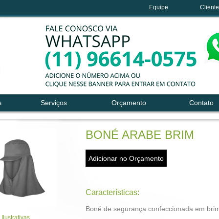
Equipe
Client
s
Serviços
Orçamento
Contato
BONÉ ARABE BRIM
Características:
Boné de segurança confeccionada em brim
 Ilustrativas