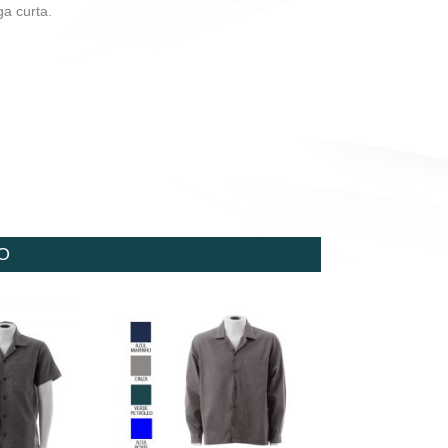
a curta.
O