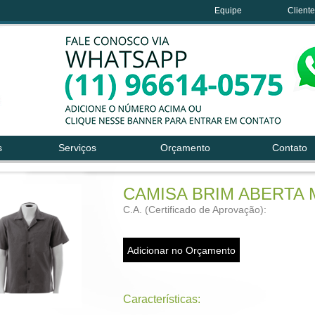
Equipe
Client
s
Serviços
Orçamento
Contato
CAMISA BRIM ABERTA
C.A. (Certificado de Aprovação):
Características: