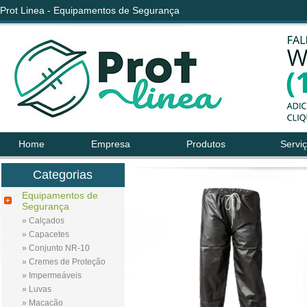
Prot Linea - Equipamentos de Segurança
Home
Empresa
Produtos
Servi
Categorias
Equipamentos de
Segurança
» Calçados
» Capacetes
» Conjunto NR-10
» Cremes de Proteção
» Impermeáveis
» Luvas
» Macacão