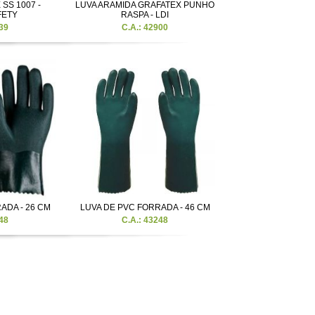
SS 1007 -
LUVA ARAMIDA GRAFATEX PUNHO
FETY
RASPA - LDI
39
C.A.: 42900
ADA - 26 CM
LUVA DE PVC FORRADA - 46 CM
48
C.A.: 43248