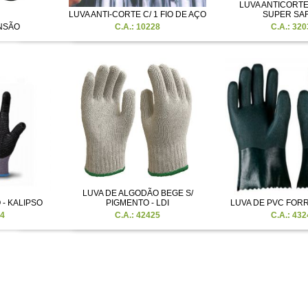
LUVA ANTICORTE 
LUVA ANTI-CORTE C/ 1 FIO DE AÇO
SUPER SA
ENSÃO
C.A.: 10228
C.A.: 320
LUVA DE ALGODÃO BEGE S/
 - KALIPSO
PIGMENTO - LDI
LUVA DE PVC FORR
14
C.A.: 42425
C.A.: 432