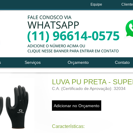
Equipe
Client
s
Serviços
Orçamento
Contato
LUVA PU PRETA - SUP
C.A. (Certificado de Aprovação): 32034
Características: