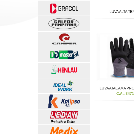
LUVA ALTA T
LUVA ATACAMA PRO
C.A.: 347