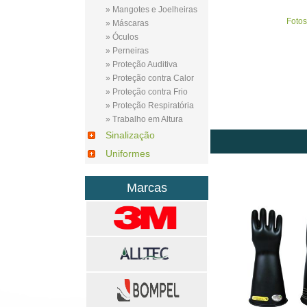
» Mangotes e Joelheiras
Fotos
» Máscaras
» Óculos
» Perneiras
» Proteção Auditiva
» Proteção contra Calor
» Proteção contra Frio
» Proteção Respiratória
» Trabalho em Altura
Sinalização
Uniformes
Marcas