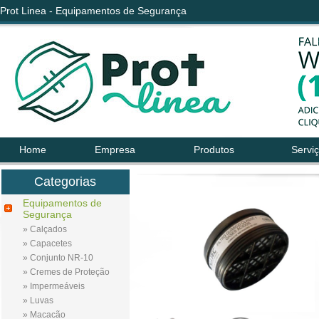
Prot Linea - Equipamentos de Segurança
Home
Empresa
Produtos
Servi
Categorias
Equipamentos de
Segurança
» Calçados
» Capacetes
» Conjunto NR-10
» Cremes de Proteção
» Impermeáveis
» Luvas
» Macacão